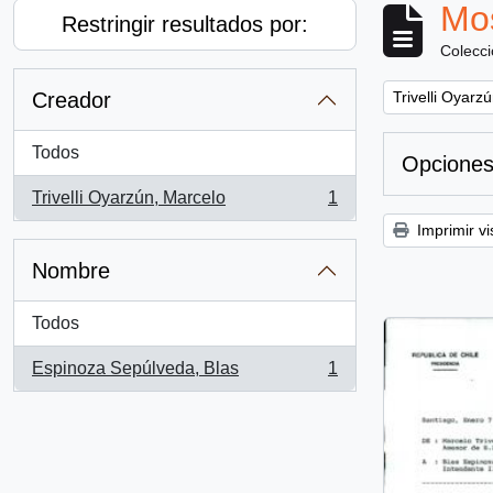
Mos
Restringir resultados por:
Colecc
Remove filter:
Creador
Trivelli Oyarz
Todos
Opciones
Trivelli Oyarzún, Marcelo
1
, 1 resultados
Imprimir vi
Nombre
Todos
Espinoza Sepúlveda, Blas
1
, 1 resultados