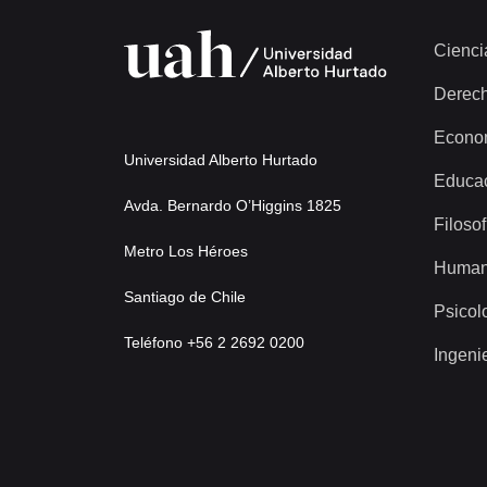
Cienci
Derec
Econo
Universidad Alberto Hurtado
Educa
Avda. Bernardo O’Higgins 1825
Filosof
Metro Los Héroes
Human
Santiago de Chile
Psicol
Teléfono +56 2 2692 0200
Ingeni