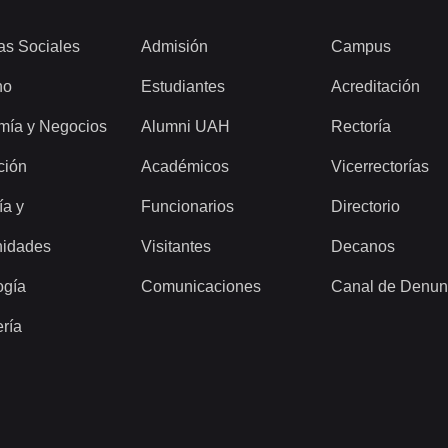
as Sociales
Admisión
Campus
ho
Estudiantes
Acreditación
mía y Negocios
Alumni UAH
Rectoría
ción
Académicos
Vicerrectorías
ía y
Funcionarios
Directorio
idades
Visitantes
Decanos
ogía
Comunicaciones
Canal de Denun
ería