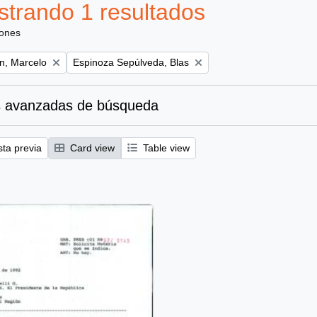
trando 1 resultados
iones
Remove filter:
ún, Marcelo
Espinoza Sepúlveda, Blas
 avanzadas de búsqueda
sta previa
Card view
Table view