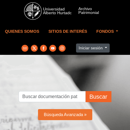
Skip to main content
QUIENES SOMOS
SITIOS DE INTERÉS
FONDOS
Iniciar sesión
Buscar
Búsqueda Avanzada »