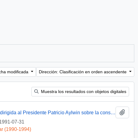
cha modificada
Dirección: Clasificación en orden ascendente
Muestra los resultados con objetos digitales
Añadi
[Carta de la Junta de Vecinos de Huasco dirigida al Presidente Patricio Aylwin sobre la construcción de un embalse]
1991-07-31
ar (1990-1994)