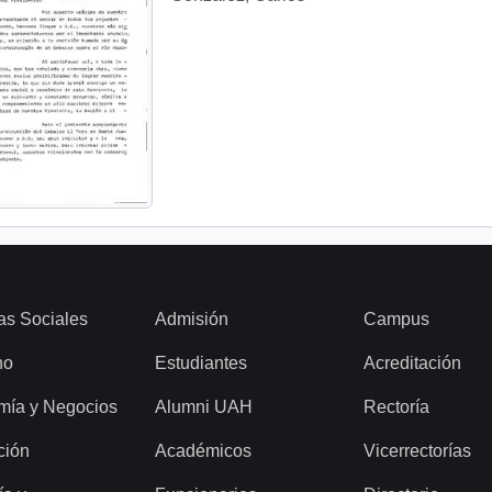
as Sociales
Admisión
Campus
ho
Estudiantes
Acreditación
mía y Negocios
Alumni UAH
Rectoría
ción
Académicos
Vicerrectorías