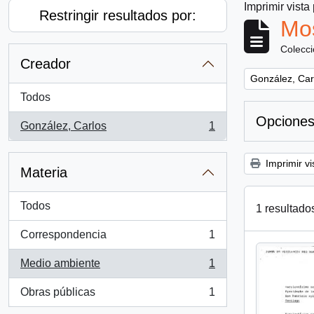
Imprimir vista
Restringir resultados por:
Mos
Colecc
Creador
Remove filter:
González, Car
Todos
Opciones
González, Carlos
1
, 1 resultados
Imprimir vi
Materia
Todos
1 resultado
Correspondencia
1
, 1 resultados
Medio ambiente
1
, 1 resultados
Obras públicas
1
, 1 resultados