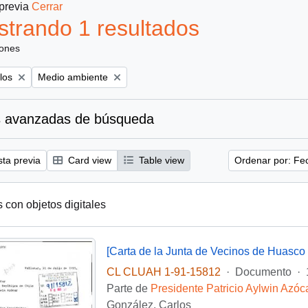
 previa
Cerrar
trando 1 resultados
iones
Remove filter:
los
Medio ambiente
 avanzadas de búsqueda
sta previa
Card view
Table view
Ordenar por: Fe
s con objetos digitales
CL CLUAH 1-91-15812
·
Documento
·
Parte de
Presidente Patricio Aylwin Azóc
González, Carlos