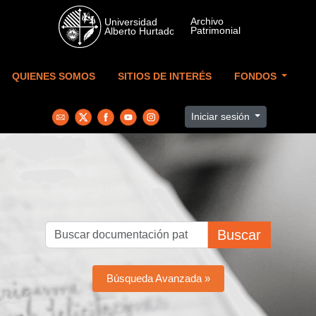
Skip to main content
QUIENES SOMOS
SITIOS DE INTERÉS
FONDOS
Iniciar sesión
Buscar
Búsqueda Avanzada »