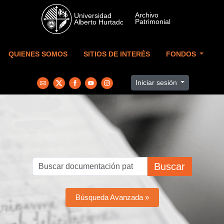
Skip to main content
QUIENES SOMOS
SITIOS DE INTERÉS
FONDOS
Iniciar sesión
Buscar
Búsqueda Avanzada »