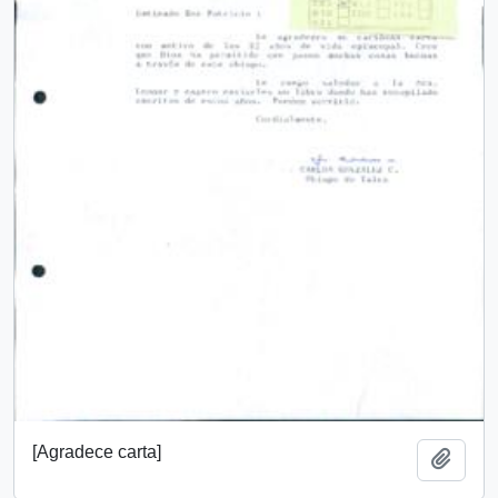
[Agradece carta]
Añadi