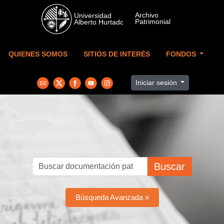
Skip to main content
QUIENES SOMOS
SITIOS DE INTERÉS
FONDOS
Iniciar sesión
Buscar
Búsqueda Avanzada »