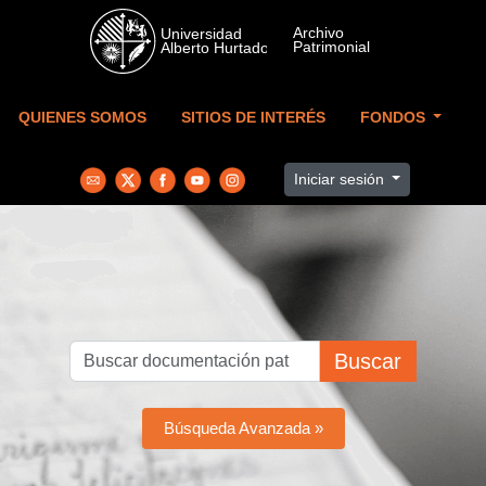
Skip to main content
QUIENES SOMOS
SITIOS DE INTERÉS
FONDOS
Iniciar sesión
Buscar
Búsqueda Avanzada »