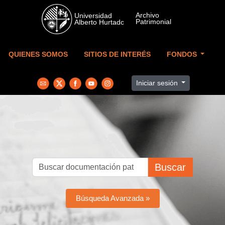
Skip to main content
QUIENES SOMOS
SITIOS DE INTERÉS
FONDOS
Iniciar sesión
Buscar
Búsqueda Avanzada »