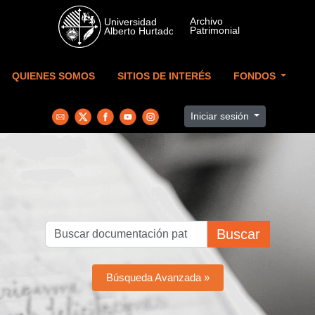
Skip to main content
QUIENES SOMOS
SITIOS DE INTERÉS
FONDOS
Iniciar sesión
Buscar
Búsqueda Avanzada »