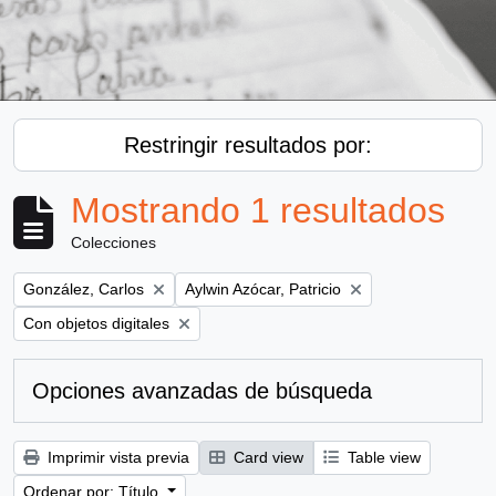
Restringir resultados por:
Mostrando 1 resultados
Colecciones
Remove filter:
Remove filter:
González, Carlos
Aylwin Azócar, Patricio
Remove filter:
Con objetos digitales
Opciones avanzadas de búsqueda
Imprimir vista previa
Card view
Table view
Ordenar por: Título