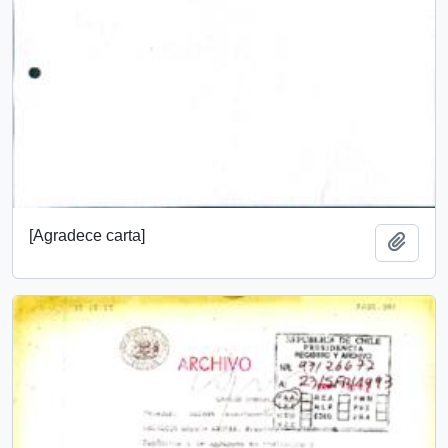
[Agradece carta]
Añadi