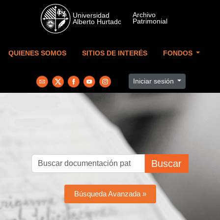
Skip to main content
QUIENES SOMOS
SITIOS DE INTERÉS
FONDOS
Iniciar sesión
Buscar
Búsqueda Avanzada »