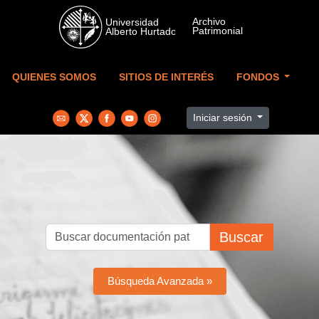
Skip to main content
QUIENES SOMOS
SITIOS DE INTERÉS
FONDOS
Iniciar sesión
Buscar
Búsqueda Avanzada »