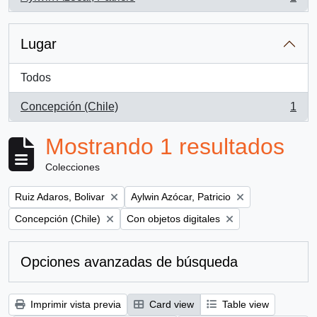
, 1 resultados
Lugar
Todos
Concepción (Chile)
1
, 1 resultados
Mostrando 1 resultados
Colecciones
Remove filter:
Remove filter:
Ruiz Adaros, Bolivar
Aylwin Azócar, Patricio
Remove filter:
Remove filter:
Concepción (Chile)
Con objetos digitales
Opciones avanzadas de búsqueda
Imprimir vista previa
Card view
Table view