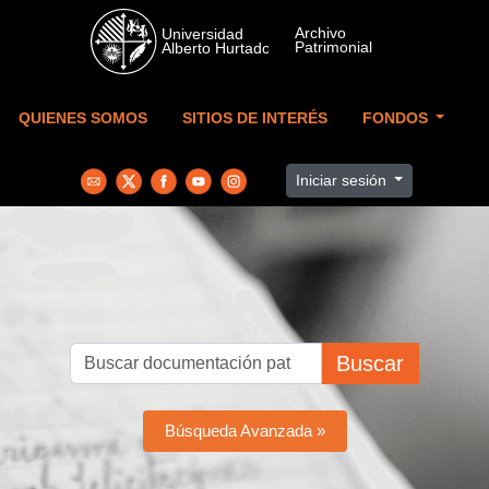
Skip to main content
QUIENES SOMOS
SITIOS DE INTERÉS
FONDOS
Iniciar sesión
Buscar
Búsqueda Avanzada »