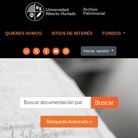
Skip to main content
QUIENES SOMOS
SITIOS DE INTERÉS
FONDOS
Iniciar sesión
Buscar
Búsqueda Avanzada »