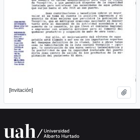
[Invitación]
Añadi