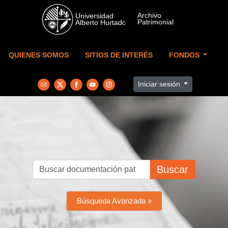
Skip to main content
QUIENES SOMOS
SITIOS DE INTERÉS
FONDOS
Iniciar sesión
Buscar
Búsqueda Avanzada »