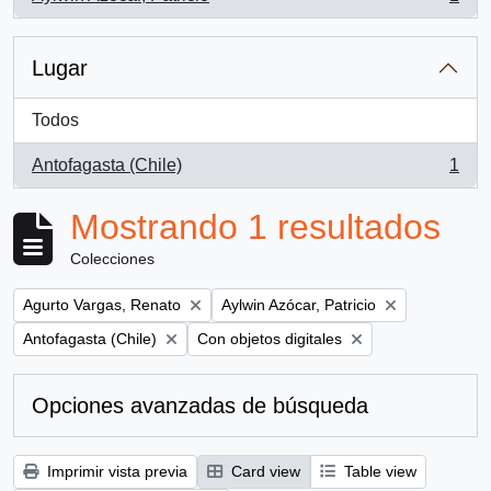
, 1 resultados
Lugar
Todos
Antofagasta (Chile)
1
, 1 resultados
Mostrando 1 resultados
Colecciones
Remove filter:
Remove filter:
Agurto Vargas, Renato
Aylwin Azócar, Patricio
Remove filter:
Remove filter:
Antofagasta (Chile)
Con objetos digitales
Opciones avanzadas de búsqueda
Imprimir vista previa
Card view
Table view