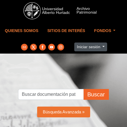
Skip to main content
QUIENES SOMOS
SITIOS DE INTERÉS
FONDOS
Iniciar sesión
Buscar
Búsqueda Avanzada »