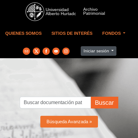
Skip to main content
QUIENES SOMOS
SITIOS DE INTERÉS
FONDOS
Iniciar sesión
Buscar
Búsqueda Avanzada »