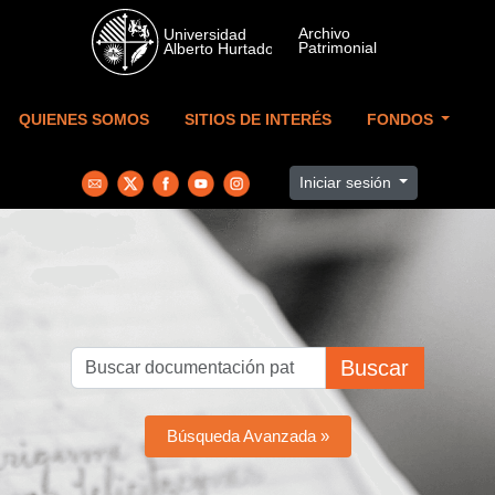
Skip to main content
QUIENES SOMOS
SITIOS DE INTERÉS
FONDOS
Iniciar sesión
Buscar
Búsqueda Avanzada »