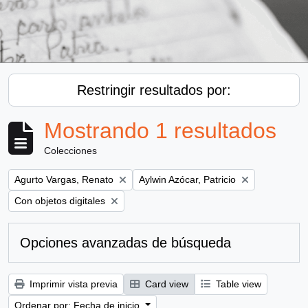
Restringir resultados por:
Mostrando 1 resultados
Colecciones
Remove filter:
Remove filter:
Agurto Vargas, Renato
Aylwin Azócar, Patricio
Remove filter:
Con objetos digitales
Opciones avanzadas de búsqueda
Imprimir vista previa
Card view
Table view
Ordenar por: Fecha de inicio