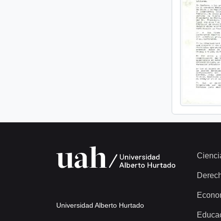
Cienci
Derec
Econo
Universidad Alberto Hurtado
Educa