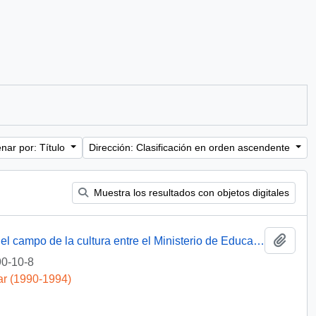
nar por: Título
Dirección: Clasificación en orden ascendente
Muestra los resultados con objetos digitales
Añadi
Programa de acción Inter-institucional en el campo de la cultura entre el Ministerio de Educación de Chile y El Ministerio de Cultura de Venezuela.
0-10-8
ar (1990-1994)