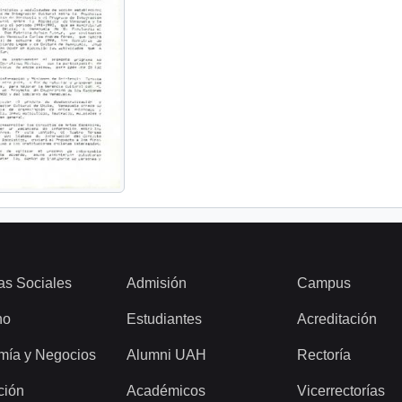
as Sociales
Admisión
Campus
ho
Estudiantes
Acreditación
mía y Negocios
Alumni UAH
Rectoría
ción
Académicos
Vicerrectorías