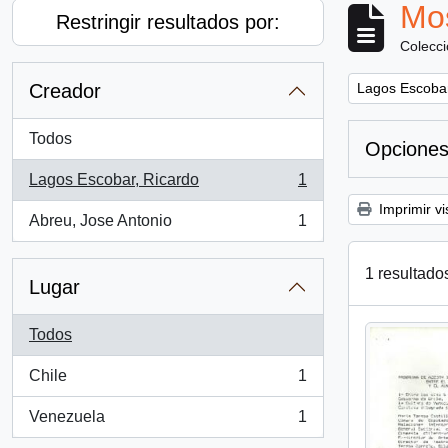
Mos
Restringir resultados por:
Colecc
Remove filter:
Creador
Lagos Escobar
Todos
Opciones
Lagos Escobar, Ricardo
1
, 1 resultados
Imprimir vi
Abreu, Jose Antonio
1
, 1 resultados
1 resultado
Lugar
Todos
Chile
1
, 1 resultados
Venezuela
1
, 1 resultados