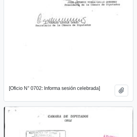
[Oficio N° 0702: Informa sesión celebrada]
Add t