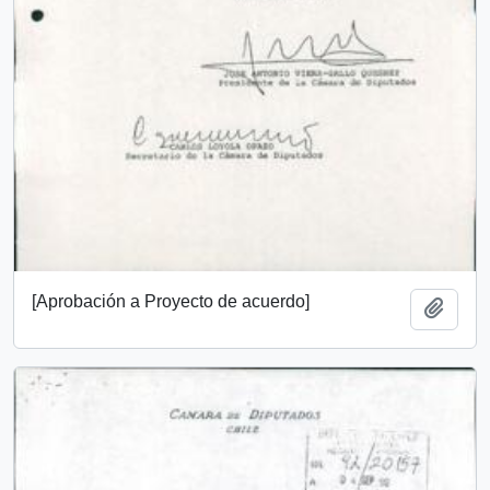
[Aprobación a Proyecto de acuerdo]
Add t