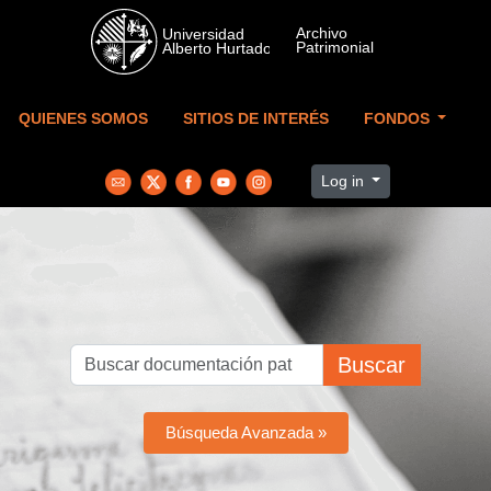
Skip to main content
QUIENES SOMOS
SITIOS DE INTERÉS
FONDOS
Log in
Buscar
Búsqueda Avanzada »