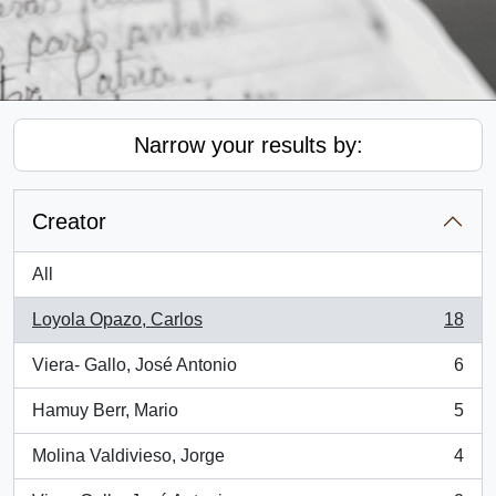
Narrow your results by:
Creator
All
Loyola Opazo, Carlos
18
, 18 results
Viera- Gallo, José Antonio
6
, 6 results
Hamuy Berr, Mario
5
, 5 results
Molina Valdivieso, Jorge
4
, 4 results