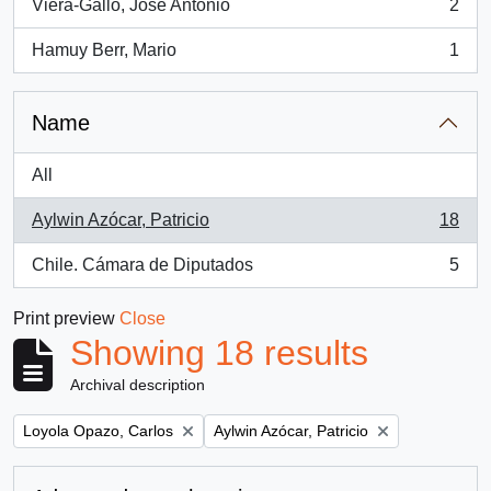
Viera-Gallo, José Antonio
2
, 2 results
Hamuy Berr, Mario
1
, 1 results
Name
All
Aylwin Azócar, Patricio
18
, 18 results
Chile. Cámara de Diputados
5
, 5 results
Print preview
Close
Showing 18 results
Archival description
Remove filter:
Remove filter:
Loyola Opazo, Carlos
Aylwin Azócar, Patricio