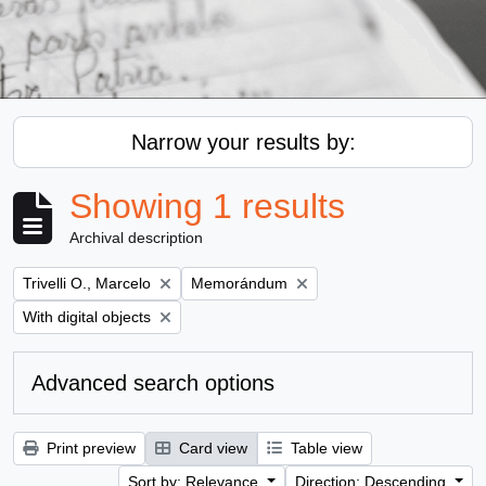
Narrow your results by:
Showing 1 results
Archival description
Remove filter:
Remove filter:
Trivelli O., Marcelo
Memorándum
Remove filter:
With digital objects
Advanced search options
Print preview
Card view
Table view
Sort by: Relevance
Direction: Descending