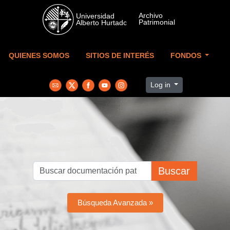
Skip to main content
QUIENES SOMOS
SITIOS DE INTERÉS
FONDOS
Log in
Buscar
Búsqueda Avanzada »