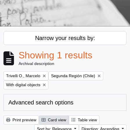
Narrow your results by:
Showing 1 results
Archival description
Remove filter:
Remove filter:
Trivelli O., Marcelo
Segunda Región (Chile)
Remove filter:
With digital objects
Advanced search options
Print preview
Card view
Table view
Sort by: Relevance
Direction: Ascending