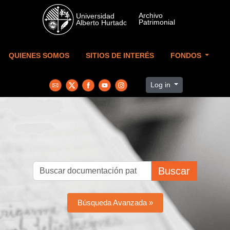
Skip to main content
QUIENES SOMOS
SITIOS DE INTERÉS
FONDOS
Log in
Buscar
Búsqueda Avanzada »