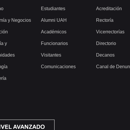
ho
Estudiantes
Acreditación
mía y Negocios
Alumni UAH
Rectoría
ción
Académicos
Vicerrectorías
ía y
Funcionarios
Directorio
idades
Visitantes
Decanos
ogía
Comunicaciones
Canal de Denun
ería