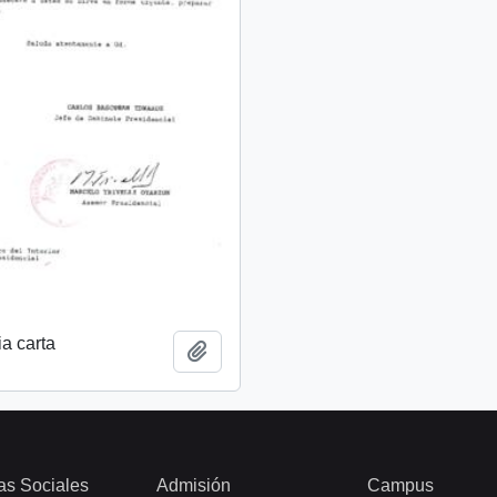
a carta
Add to clipboard
as Sociales
Admisión
Campus