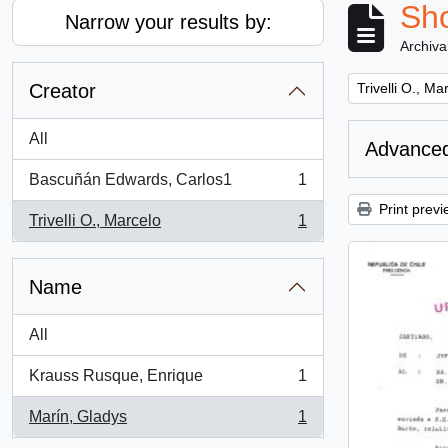
Sho
Narrow your results by:
Archiva
Remove filter:
Creator
Trivelli O., Ma
All
Advanced
Bascuñán Edwards, Carlos1
1
, 1 results
Print previ
Trivelli O., Marcelo
1
, 1 results
Name
All
Krauss Rusque, Enrique
1
, 1 results
Marín, Gladys
1
, 1 results