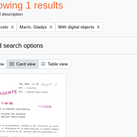
wing 1 results
l description
Remove filter:
Remove filter:
rcelo
Marín, Gladys
With digital objects
 search options
ew
Card view
Table view