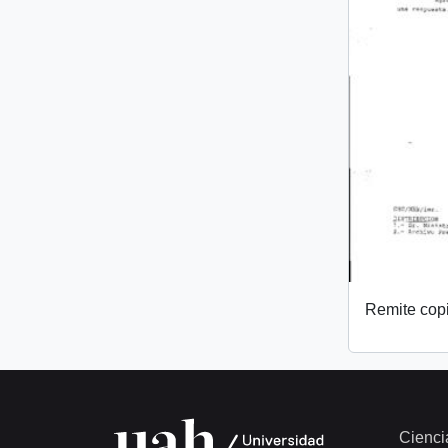
Remite copi
Cienci