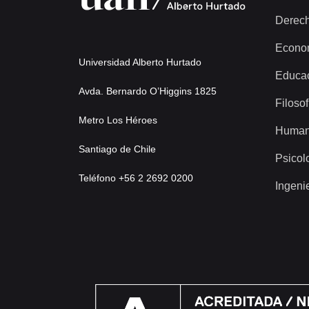
Derec
Econo
Universidad Alberto Hurtado
Educa
Avda. Bernardo O’Higgins 1825
Filosof
Metro Los Héroes
Human
Santiago de Chile
Psicol
Teléfono +56 2 2692 0200
Ingeni