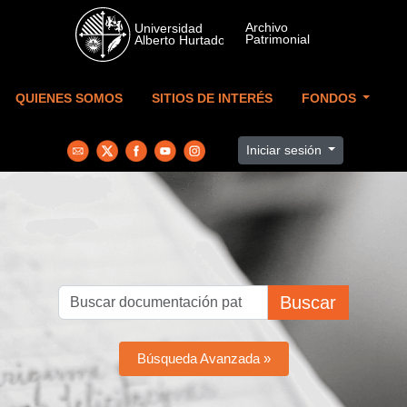
Skip to main content
QUIENES SOMOS
SITIOS DE INTERÉS
FONDOS
Iniciar sesión
Buscar
Búsqueda Avanzada »