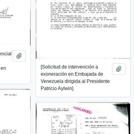
encial
Añadir al portapapeles
[Solicitud de intervención a
 en
Añadi
exoneración en Embajada de
Venezuela dirigida al Presidente
Patricio Aylwin]