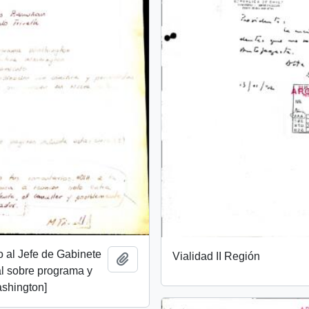
do al Jefe de Gabinete
Vialidad II Región
Añadir al portapapeles
l sobre programa y
ashington]