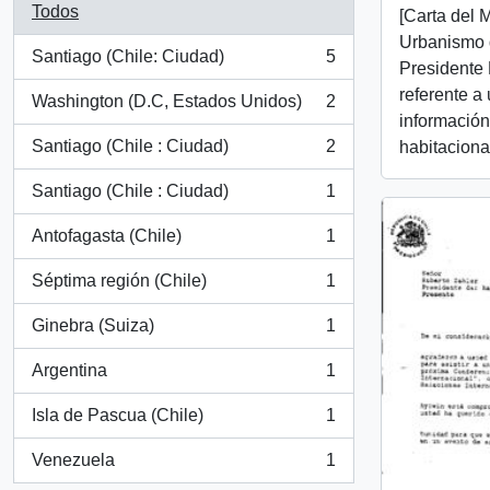
Todos
[Carta del 
Urbanismo d
Santiago (Chile: Ciudad)
5
, 5 resultados
Presidente 
referente a 
Washington (D.C, Estados Unidos)
2
, 2 resultados
información
Santiago (Chile : Ciudad)
2
habitacional
, 2 resultados
Santiago (Chile : Ciudad)
1
, 1 resultados
Antofagasta (Chile)
1
, 1 resultados
Séptima región (Chile)
1
, 1 resultados
Ginebra (Suiza)
1
, 1 resultados
Argentina
1
, 1 resultados
Isla de Pascua (Chile)
1
, 1 resultados
Venezuela
1
, 1 resultados