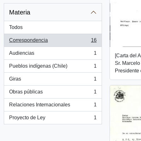
Materia
Todos
Correspondencia
16
, 16 resultados
Audiencias
1
[Carta del 
, 1 resultados
Sr. Marcelo T
Pueblos indígenas (Chile)
1
, 1 resultados
Presidente 
Giras
1
, 1 resultados
Obras públicas
1
, 1 resultados
Relaciones Internacionales
1
, 1 resultados
Proyecto de Ley
1
, 1 resultados