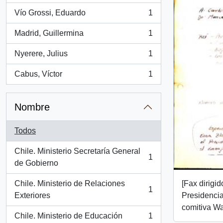
Vío Grossi, Eduardo
1
, 1 resultados
Madrid, Guillermina
1
, 1 resultados
Nyerere, Julius
1
, 1 resultados
Cabus, Víctor
1
, 1 resultados
Nombre
Todos
Chile. Ministerio Secretaría General
1
, 1 resultados
de Gobierno
Chile. Ministerio de Relaciones
[Fax dirigi
1
, 1 resultados
Exteriores
Presidencia
comitiva W
Chile. Ministerio de Educación
1
, 1 resultados