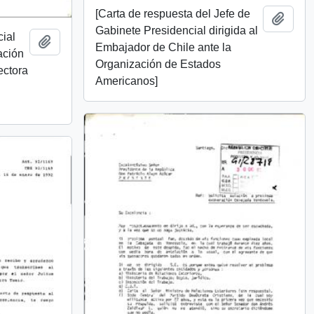
[Carta de respuesta del Jefe de
Añadi
Gabinete Presidencial dirigida al
cial
Añadir al portapapeles
Embajador de Chile ante la
ación
Organización de Estados
ectora
Americanos]