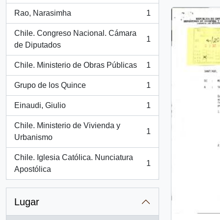
Rao, Narasimha
1
, 1 resultados
Chile. Congreso Nacional. Cámara
1
, 1 resultados
de Diputados
Chile. Ministerio de Obras Públicas
1
, 1 resultados
Grupo de los Quince
1
, 1 resultados
Einaudi, Giulio
1
, 1 resultados
Chile. Ministerio de Vivienda y
1
, 1 resultados
Urbanismo
Chile. Iglesia Católica. Nunciatura
1
, 1 resultados
Apostólica
Lugar