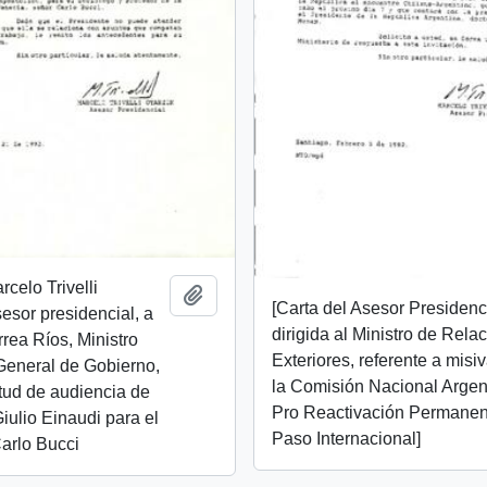
rcelo Trivelli
Añadir al portapapeles
[Carta del Asesor Presidenc
esor presidencial, a
dirigida al Ministro de Rela
rea Ríos, Ministro
Exteriores, referente a misi
General de Gobierno,
la Comisión Nacional Argen
itud de audiencia de
Pro Reactivación Permanen
ulio Einaudi para el
Paso Internacional]
arlo Bucci