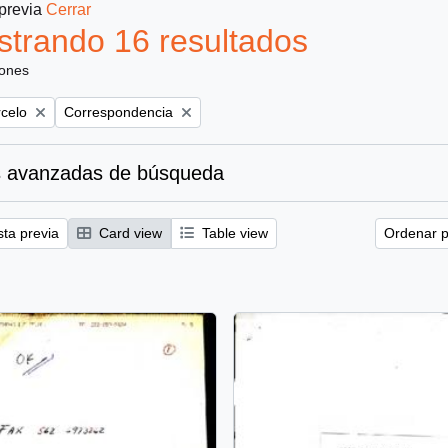
 previa
Cerrar
trando 16 resultados
iones
Remove filter:
rcelo
Correspondencia
 avanzadas de búsqueda
sta previa
Card view
Table view
Ordenar p