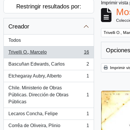
Imprimir vista
Restringir resultados por:
Mos
Colecc
Creador
Remove filter:
Trivelli O., Ma
Todos
Opciones
Trivelli O., Marcelo
16
, 16 resultados
Bascuñan Edwards, Carlos
2
, 2 resultados
Imprimir vi
Etchegaray Aubry, Alberto
1
, 1 resultados
Chile. Ministerio de Obras
Públicas. Dirección de Obras
1
, 1 resultados
Públicas
Lecaros Concha, Felipe
1
, 1 resultados
Corrêa de Oliveira, Plinio
1
, 1 resultados