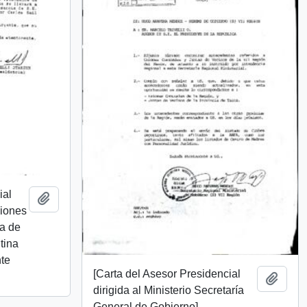
ial
Añadir al portapapeles
ciones
va de
tina
te
[Carta del Asesor Presidencial
Añadi
dirigida al Ministerio Secretaría
General de Gobierno]