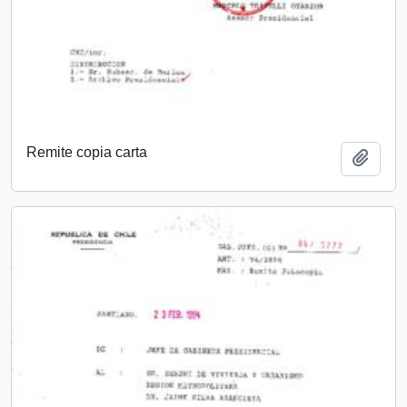
Remite copia carta
Añadi