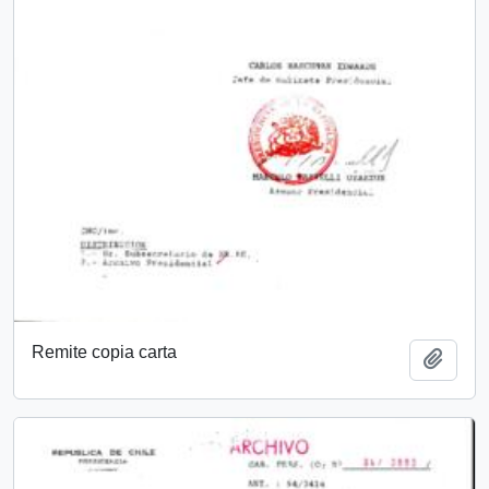
Remite copia carta
Añadi