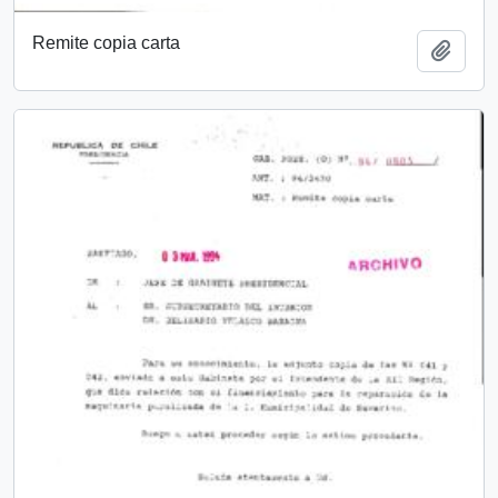
Remite copia carta
Añadi