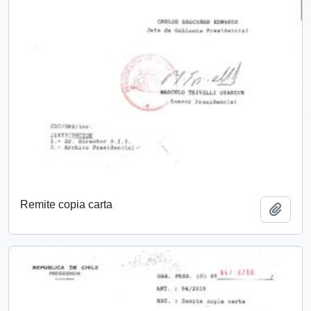
Remite copia carta
Añadi