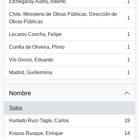
Etchegaray Aubry, Alberto
1
, 1 resultados
Chile. Ministerio de Obras Públicas. Dirección de
1
, 1 resultados
Obras Públicas
Lecaros Concha, Felipe
1
, 1 resultados
Corrêa de Oliveira, Plinio
1
, 1 resultados
Vío Grossi, Eduardo
1
, 1 resultados
Madrid, Guillermina
1
, 1 resultados
Nombre
Todos
Hurtado Ruiz-Tagle, Carlos
19
, 19 resultados
Krauss Rusque, Enrique
14
, 14 resultados