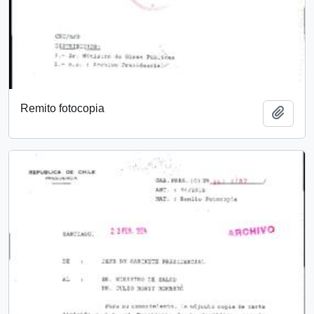
Remito fotocopia
Añadi