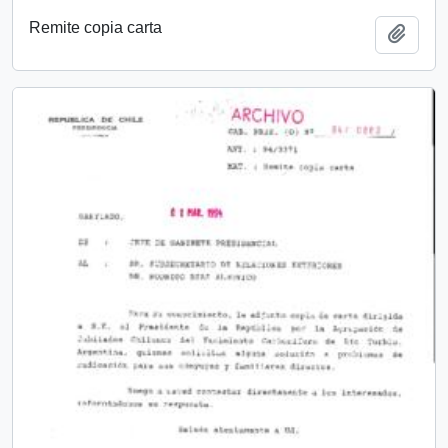
Remite copia carta
Añadi