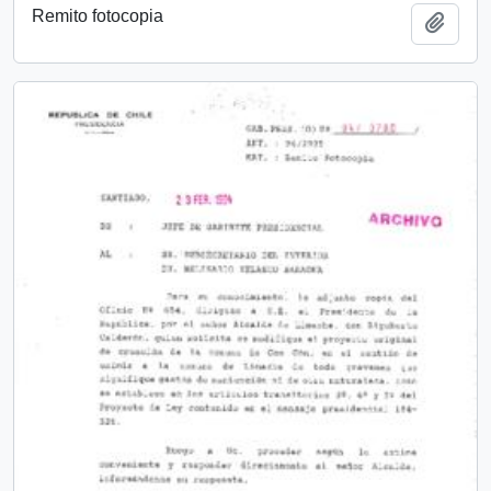
Remito fotocopia
Añadi