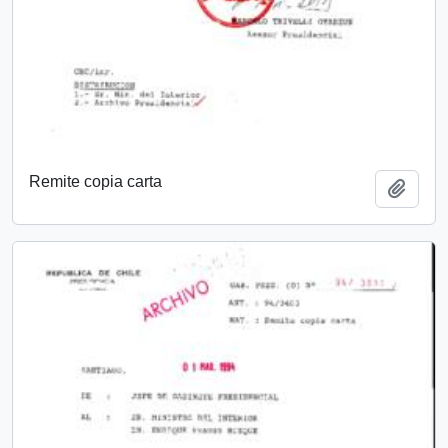
Remite copia carta
Añadi