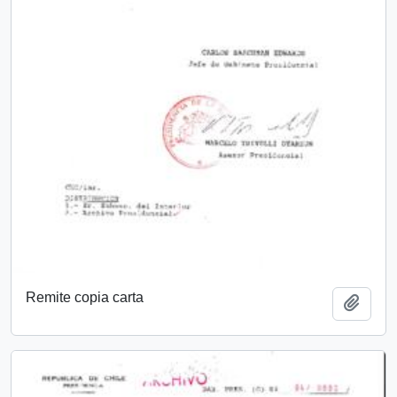
Remite copia carta
Añadi