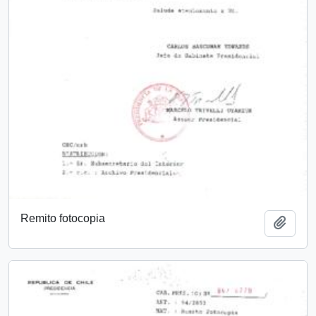
Remito fotocopia
Añadi