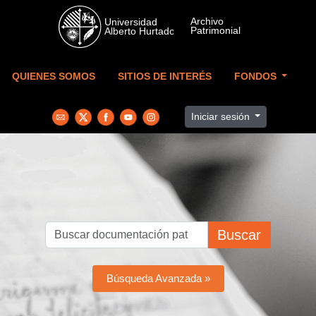
Skip to main content
QUIENES SOMOS
SITIOS DE INTERÉS
FONDOS
Iniciar sesión
Buscar
Búsqueda Avanzada »