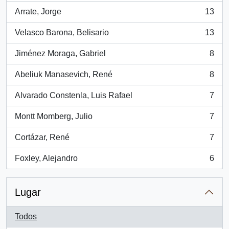
Arrate, Jorge
13
, 13 resultados
Velasco Barona, Belisario
13
, 13 resultados
Jiménez Moraga, Gabriel
8
, 8 resultados
Abeliuk Manasevich, René
8
, 8 resultados
Alvarado Constenla, Luis Rafael
7
, 7 resultados
Montt Momberg, Julio
7
, 7 resultados
Cortázar, René
7
, 7 resultados
Foxley, Alejandro
6
, 6 resultados
Lugar
Todos