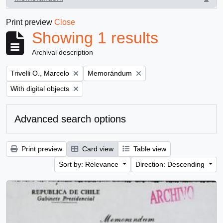
, 1 results
Print preview
Close
Showing 1 results
Archival description
Remove filter:
Remove filter:
Trivelli O., Marcelo
Memorándum
Remove filter:
With digital objects
Advanced search options
Print preview
Card view
Table view
Sort by: Relevance
Direction: Descending