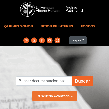
Skip to main content
QUIENES SOMOS
SITIOS DE INTERÉS
FONDOS
Log in
Buscar
Búsqueda Avanzada »