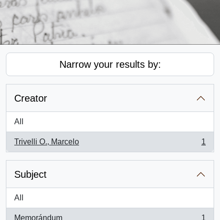
Narrow your results by:
Creator
All
Trivelli O., Marcelo
1
, 1 results
Subject
All
Memorándum
1