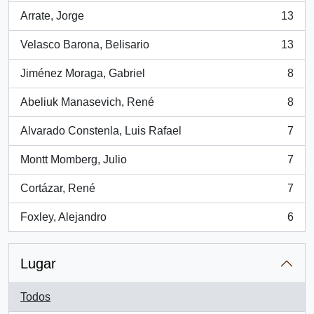
Arrate, Jorge
13
, 13 resultados
Velasco Barona, Belisario
13
, 13 resultados
Jiménez Moraga, Gabriel
8
, 8 resultados
Abeliuk Manasevich, René
8
, 8 resultados
Alvarado Constenla, Luis Rafael
7
, 7 resultados
Montt Momberg, Julio
7
, 7 resultados
Cortázar, René
7
, 7 resultados
Foxley, Alejandro
6
, 6 resultados
Lugar
Todos