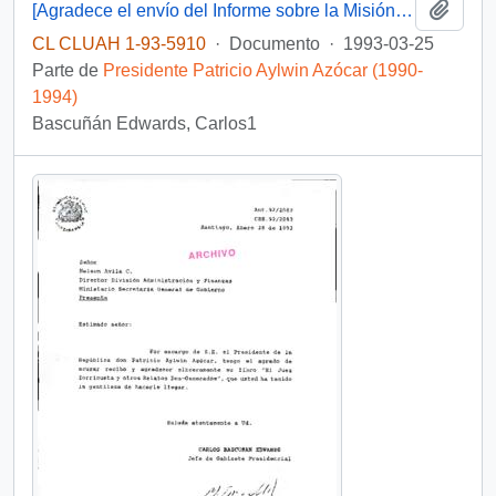
Añadi
[Agradece el envío del Informe sobre la Misión de Chile en Ginebra]
CL CLUAH 1-93-5910
·
Documento
·
1993-03-25
Parte de
Presidente Patricio Aylwin Azócar (1990-
1994)
Bascuñán Edwards, Carlos1