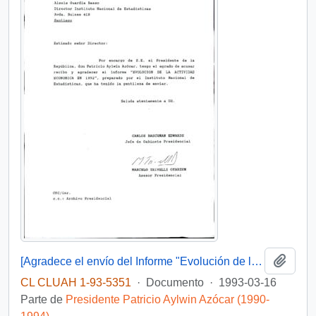
Añadi
[Agradece el envío del Informe "Evolución de la Actividad Económica en 1992"]
CL CLUAH 1-93-5351
·
Documento
·
1993-03-16
Parte de
Presidente Patricio Aylwin Azócar (1990-