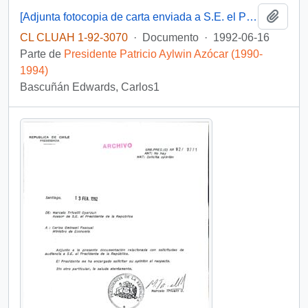
Añadi
[Adjunta fotocopia de carta enviada a S.E. el Presidente de la República]
CL CLUAH 1-92-3070
·
Documento
·
1992-06-16
Parte de
Presidente Patricio Aylwin Azócar (1990-
1994)
Bascuñán Edwards, Carlos1