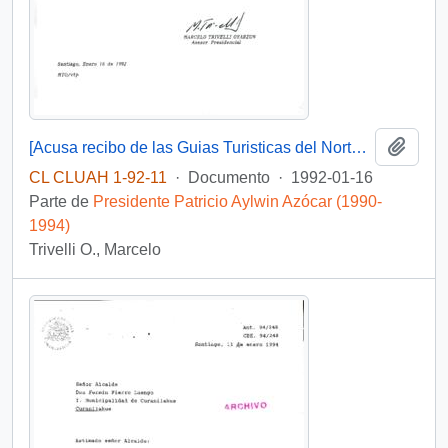
Añadi
[Acusa recibo de las Guias Turisticas del Norte, Centro y Sur de Chile, " Turistel 92"]
CL CLUAH 1-92-11
·
Documento
·
1992-01-16
Parte de
Presidente Patricio Aylwin Azócar (1990-
1994)
Trivelli O., Marcelo