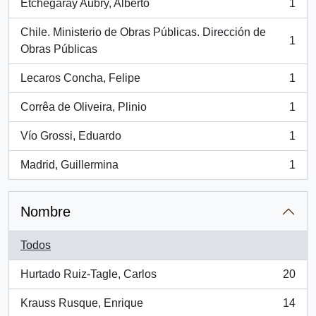
Etchegaray Aubry, Alberto
1
, 1 resultados
Chile. Ministerio de Obras Públicas. Dirección de
1
, 1 resultados
Obras Públicas
Lecaros Concha, Felipe
1
, 1 resultados
Corrêa de Oliveira, Plinio
1
, 1 resultados
Vío Grossi, Eduardo
1
, 1 resultados
Madrid, Guillermina
1
, 1 resultados
Nombre
Todos
Hurtado Ruiz-Tagle, Carlos
20
, 20 resultados
Krauss Rusque, Enrique
14
, 14 resultados