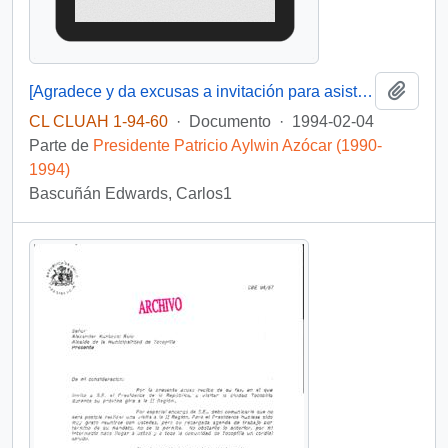
Añadi
[Agradece y da excusas a invitación para asistir a la inauguración del salón- teatro y de los talleres habilitados en la Cárcel de Valparaíso]
CL CLUAH 1-94-60
·
Documento
·
1994-02-04
Parte de
Presidente Patricio Aylwin Azócar (1990-
1994)
Bascuñán Edwards, Carlos1