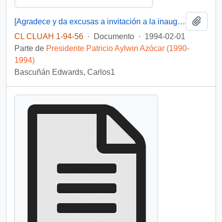
Añadi
[Agradece y da excusas a invitación a la inauguración de tres obras de infraestructura deportiva en el Estadio Nacional]
CL CLUAH 1-94-56
·
Documento
·
1994-02-01
Parte de
Presidente Patricio Aylwin Azócar (1990-
1994)
Bascuñán Edwards, Carlos1