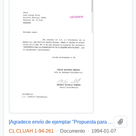
Añadi
[Agradece envío de ejemplar "Propuesta para la modernización de la pequeña agricultura"]
CL CLUAH 1-94-261
·
Documento
·
1994-01-07