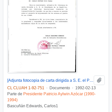
Añadi
[Adjunta fotocopia de carta dirigida a S. E. el Presidente de la República, enviada por distintas Asociaciones Gremiales de transportistas de Coquimbo]
CL CLUAH 1-92-751
·
Documento
·
1992-02-13
Parte de
Presidente Patricio Aylwin Azócar (1990-
1994)
Bascuñán Edwards, Carlos1