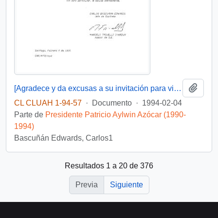
Añadi
[Agradece y da excusas a su invitación para visitar la ciudad de Tocopilla durante la próxima gira a la II Región]
CL CLUAH 1-94-57
·
Documento
·
1994-02-04
Parte de
Presidente Patricio Aylwin Azócar (1990-
1994)
Bascuñán Edwards, Carlos1
Resultados 1 a 20 de 376
Previa
Siguiente