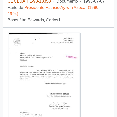
CL CLUAH 1-93-13353
·
Documento
·
1993-07-07
Parte de
Presidente Patricio Aylwin Azócar (1990-
1994)
Bascuñán Edwards, Carlos1