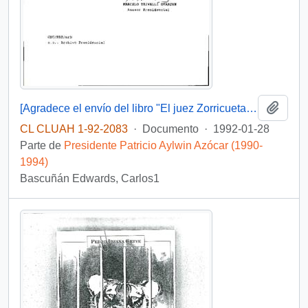
Añadi
[Agradece el envío del libro "El juez Zorricueta y otros Relatos Des-Generados"]
CL CLUAH 1-92-2083
·
Documento
·
1992-01-28
Parte de
Presidente Patricio Aylwin Azócar (1990-
1994)
Bascuñán Edwards, Carlos1