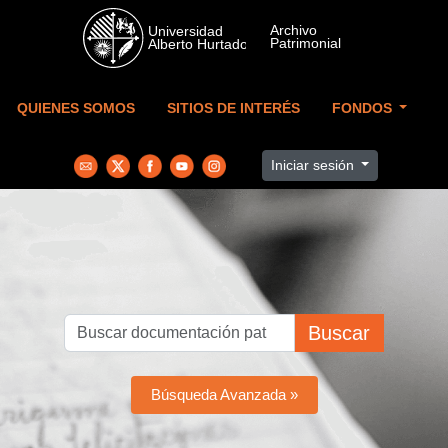
Skip to main content
QUIENES SOMOS
SITIOS DE INTERÉS
FONDOS
Iniciar sesión
Buscar
Búsqueda Avanzada »