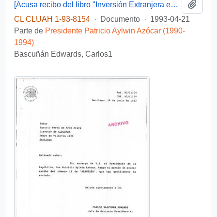
Añadi
[Acusa recibo del libro "Inversión Extranjera en Chile"]
CL CLUAH 1-93-8154
·
Documento
·
1993-04-21
Parte de
Presidente Patricio Aylwin Azócar (1990-
1994)
Bascuñán Edwards, Carlos1