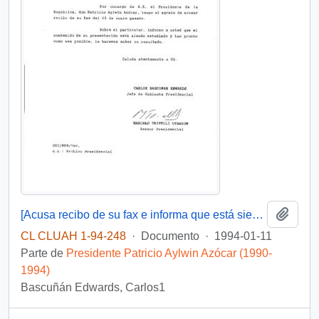
Añadi
[Acusa recibo de su fax e informa que está siendo estudiado]
CL CLUAH 1-94-248
·
Documento
·
1994-01-11
Parte de
Presidente Patricio Aylwin Azócar (1990-
1994)
Bascuñán Edwards, Carlos1