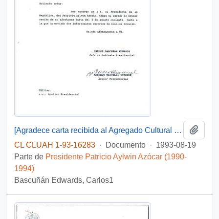
Añadi
[Agradece carta recibida al Agregado Cultural y de Prensa Embajada de Chile en Quito]
CL CLUAH 1-93-16283
·
Documento
·
1993-08-19
Parte de
Presidente Patricio Aylwin Azócar (1990-
1994)
Bascuñán Edwards, Carlos1