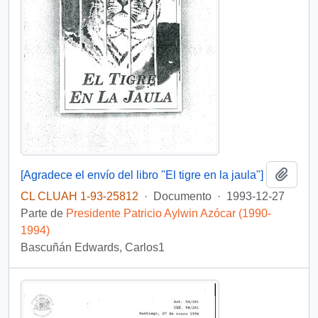
Añadi
[Agradece el envío del libro "El tigre en la jaula"]
CL CLUAH 1-93-25812
·
Documento
·
1993-12-27
Parte de
Presidente Patricio Aylwin Azócar (1990-
1994)
Bascuñán Edwards, Carlos1