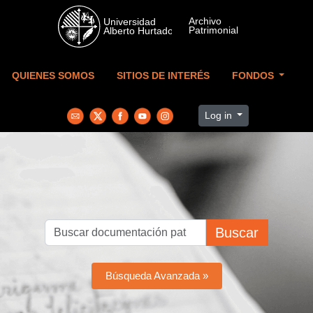
Skip to main content
QUIENES SOMOS
SITIOS DE INTERÉS
FONDOS
Log in
Buscar
Búsqueda Avanzada »