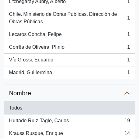
Etchegaray Aubry, Alberto
1
, 1 resultados
Chile. Ministerio de Obras Públicas. Dirección de
1
, 1 resultados
Obras Públicas
Lecaros Concha, Felipe
1
, 1 resultados
Corrêa de Oliveira, Plinio
1
, 1 resultados
Vío Grossi, Eduardo
1
, 1 resultados
Madrid, Guillermina
1
, 1 resultados
Nombre
Todos
Hurtado Ruiz-Tagle, Carlos
19
, 19 resultados
Krauss Rusque, Enrique
14
, 14 resultados