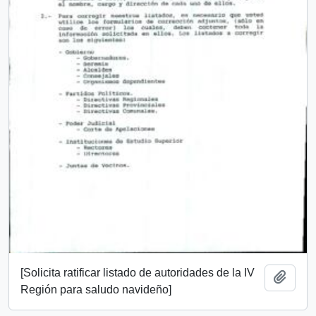
[Solicita ratificar listado de autoridades de la IV
Añadi
Región para saludo navideño]