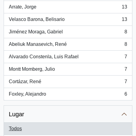
Arrate, Jorge
13
, 13 resultados
Velasco Barona, Belisario
13
, 13 resultados
Jiménez Moraga, Gabriel
8
, 8 resultados
Abeliuk Manasevich, René
8
, 8 resultados
Alvarado Constenla, Luis Rafael
7
, 7 resultados
Montt Momberg, Julio
7
, 7 resultados
Cortázar, René
7
, 7 resultados
Foxley, Alejandro
6
, 6 resultados
Lugar
Todos