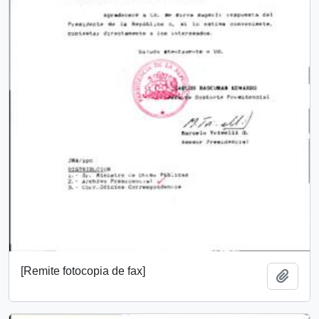
[Remite fotocopia de fax]
Añadi