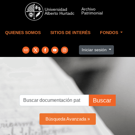
Skip to main content
QUIENES SOMOS
SITIOS DE INTERÉS
FONDOS
Iniciar sesión
Buscar
Búsqueda Avanzada »