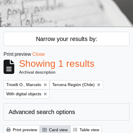
Narrow your results by:
Print preview
Close
Showing 1 results
Archival description
Remove filter:
Remove filter:
Trivelli O., Marcelo
Tercera Región (Chile)
Remove filter:
With digital objects
Advanced search options
Print preview
Card view
Table view