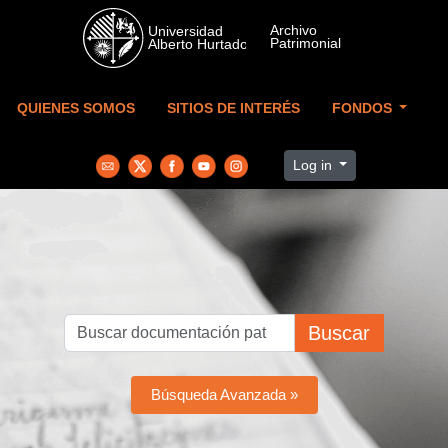
Skip to main content
QUIENES SOMOS
SITIOS DE INTERÉS
FONDOS
Log in
Buscar
Búsqueda Avanzada »