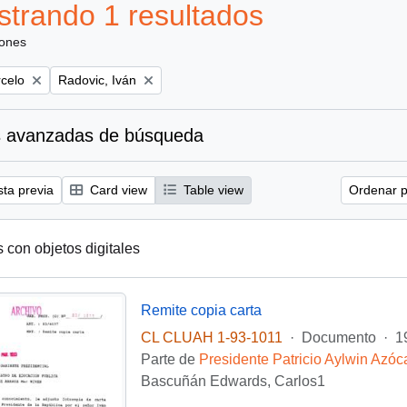
trando 1 resultados
iones
Remove filter:
rcelo
Radovic, Iván
 avanzadas de búsqueda
sta previa
Card view
Table view
Ordenar p
s con objetos digitales
Remite copia carta
CL CLUAH 1-93-1011
·
Documento
·
1
Parte de
Presidente Patricio Aylwin Azóc
Bascuñán Edwards, Carlos1