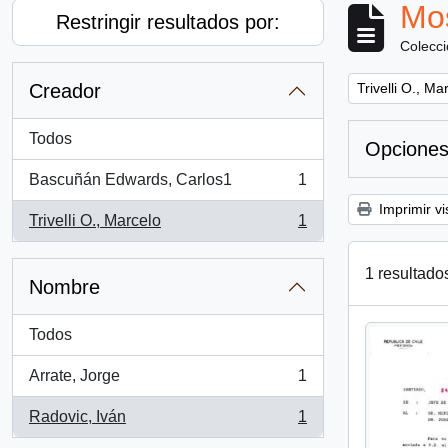
Mos
Restringir resultados por:
Colecc
Remove filter:
Creador
Trivelli O., Ma
Todos
Opciones
Bascuñán Edwards, Carlos1
1
, 1 resultados
Imprimir vi
Trivelli O., Marcelo
1
, 1 resultados
1 resultado
Nombre
Todos
Arrate, Jorge
1
, 1 resultados
Radovic, Iván
1
, 1 resultados