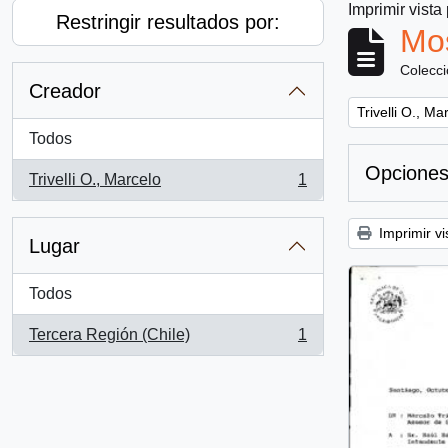
Imprimir vista
Restringir resultados por:
Mos
Colecc
Creador
Remove filter:
Trivelli O., Ma
Todos
Opciones
Trivelli O., Marcelo
1
, 1 resultados
Imprimir vi
Lugar
Todos
Tercera Región (Chile)
1
, 1 resultados