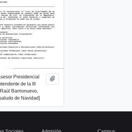
 Asesor Presidencial
Añadir al portapapeles
ntendente de la III
 Raúl Barrionuevo,
 saludo de Navidad]
as Sociales
Admisión
Campus