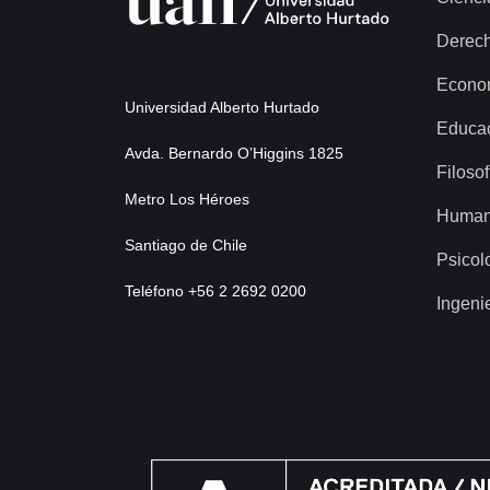
Derec
Econo
Universidad Alberto Hurtado
Educa
Avda. Bernardo O’Higgins 1825
Filosof
Metro Los Héroes
Human
Santiago de Chile
Psicol
Teléfono +56 2 2692 0200
Ingeni