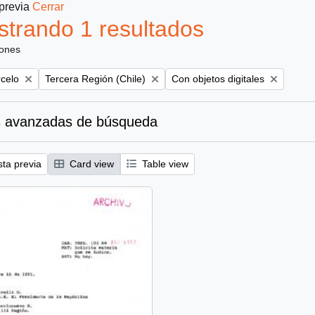
 previa
Cerrar
trando 1 resultados
iones
Remove filter:
Remove filter:
rcelo
Tercera Región (Chile)
Con objetos digitales
 avanzadas de búsqueda
sta previa
Card view
Table view