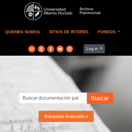
Skip to main content
QUIENES SOMOS
SITIOS DE INTERÉS
FONDOS
Log in
Buscar
Búsqueda Avanzada »