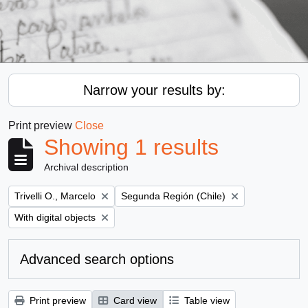
Narrow your results by:
Print preview
Close
Showing 1 results
Archival description
Remove filter:
Remove filter:
Trivelli O., Marcelo
Segunda Región (Chile)
Remove filter:
With digital objects
Advanced search options
Print preview
Card view
Table view