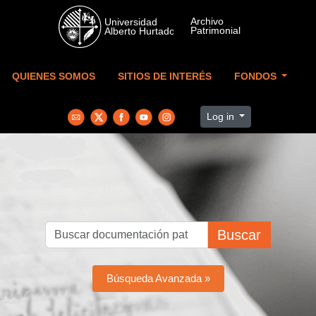
Skip to main content
QUIENES SOMOS
SITIOS DE INTERÉS
FONDOS
Log in
Buscar
Búsqueda Avanzada »