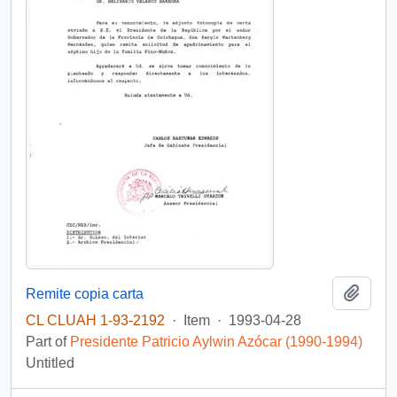
Add t
Remite copia carta
CL CLUAH 1-93-2192
·
Item
·
1993-04-28
Part of
Presidente Patricio Aylwin Azócar (1990-1994)
Untitled