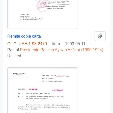
Add t
Remite copia carta
CL CLUAH 1-93-2470
·
Item
·
1993-05-11
Part of
Presidente Patricio Aylwin Azócar (1990-1994)
Untitled