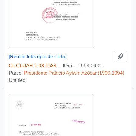
Add t
[Remite fotocopia de carta]
CL CLUAH 1-93-1584
·
Item
·
1993-04-01
Part of
Presidente Patricio Aylwin Azócar (1990-1994)
Untitled