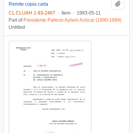
Add t
Remite copia carta
CL CLUAH 1-93-2467
·
Item
·
1993-05-11
Part of
Presidente Patricio Aylwin Azócar (1990-1994)
Untitled