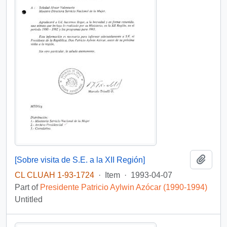
Add t
[Sobre visita de S.E. a la XII Región]
CL CLUAH 1-93-1724
·
Item
·
1993-04-07
Part of
Presidente Patricio Aylwin Azócar (1990-1994)
Untitled