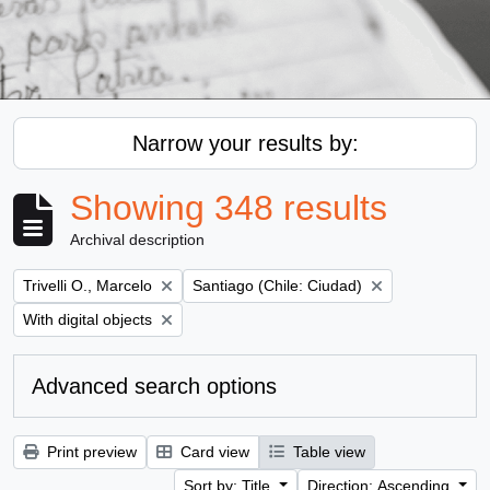
Narrow your results by:
Showing 348 results
Archival description
Remove filter:
Remove filter:
Trivelli O., Marcelo
Santiago (Chile: Ciudad)
Remove filter:
With digital objects
Advanced search options
Print preview
Card view
Table view
Sort by: Title
Direction: Ascending