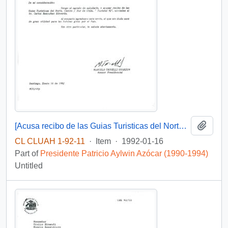
Add t
[Acusa recibo de las Guias Turisticas del Norte, Centro y Sur de Chile, " Turistel 92"]
CL CLUAH 1-92-11
·
Item
·
1992-01-16
Part of
Presidente Patricio Aylwin Azócar (1990-1994)
Untitled