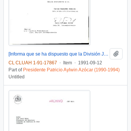
Add t
[Informa que se ha dispuesto que la División Juridico-Legislativa del Ministerio Secretaria General de la Presidencia, prepare el envío del Proyecto de Ley al Congreso Nacional]
CL CLUAH 1-91-17867
·
Item
·
1991-09-12
Part of
Presidente Patricio Aylwin Azócar (1990-1994)
Untitled