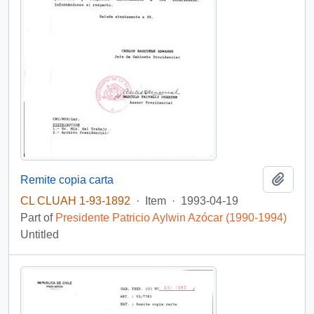
Add t
Remite copia carta
CL CLUAH 1-93-1892
·
Item
·
1993-04-19
Part of
Presidente Patricio Aylwin Azócar (1990-1994)
Untitled