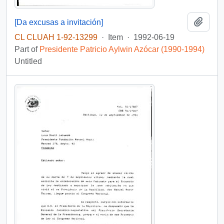
Add t
[Da excusas a invitación]
CL CLUAH 1-92-13299
·
Item
·
1992-06-19
Part of
Presidente Patricio Aylwin Azócar (1990-1994)
Untitled