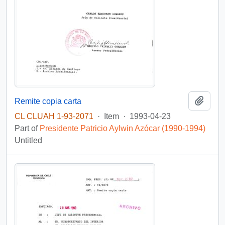
Add t
Remite copia carta
CL CLUAH 1-93-2071
·
Item
·
1993-04-23
Part of
Presidente Patricio Aylwin Azócar (1990-1994)
Untitled