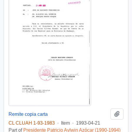
Add t
Remite copia carta
CL CLUAH 1-93-1983
·
Item
·
1993-04-21
Part of
Presidente Patricio Aylwin Azócar (1990-1994)