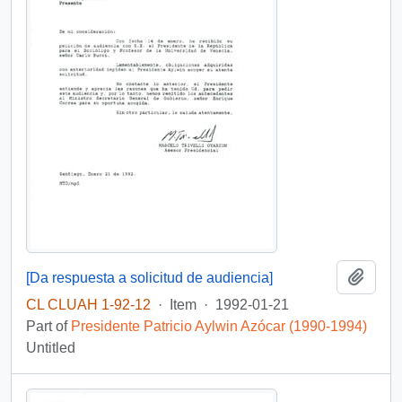
Add t
[Da respuesta a solicitud de audiencia]
CL CLUAH 1-92-12
·
Item
·
1992-01-21
Part of
Presidente Patricio Aylwin Azócar (1990-1994)
Untitled