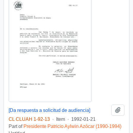
Add t
[Da respuesta a solicitud de audiencia]
CL CLUAH 1-92-13
·
Item
·
1992-01-21
Part of
Presidente Patricio Aylwin Azócar (1990-1994)