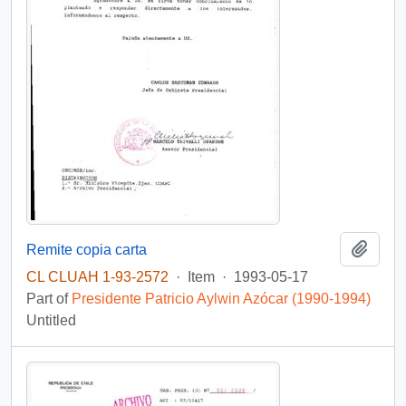
Add t
Remite copia carta
CL CLUAH 1-93-2572
·
Item
·
1993-05-17
Part of
Presidente Patricio Aylwin Azócar (1990-1994)
Untitled