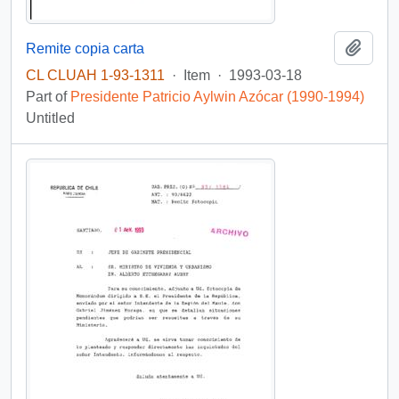
Add t
Remite copia carta
CL CLUAH 1-93-1311
·
Item
·
1993-03-18
Part of
Presidente Patricio Aylwin Azócar (1990-1994)
Untitled