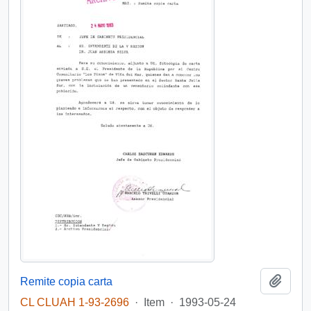
Add t
Remite copia carta
CL CLUAH 1-93-2696
·
Item
·
1993-05-24