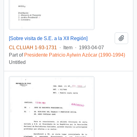
Add t
[Sobre visita de S.E. a la XII Región]
CL CLUAH 1-93-1731
·
Item
·
1993-04-07
Part of
Presidente Patricio Aylwin Azócar (1990-1994)
Untitled