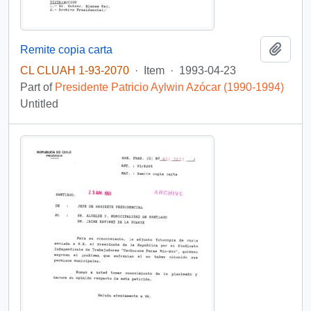
Add t
Remite copia carta
CL CLUAH 1-93-2070
·
Item
·
1993-04-23
Part of
Presidente Patricio Aylwin Azócar (1990-1994)
Untitled