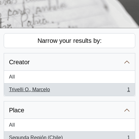
Narrow your results by:
Creator
All
Trivelli O., Marcelo
1
, 1 results
Place
All
Segunda Región (Chile)
1