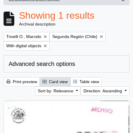
, 1 results
Showing 1 results
Archival description
Remove filter:
Remove filter:
Trivelli O., Marcelo
Segunda Región (Chile)
Remove filter:
With digital objects
Advanced search options
Print preview
Card view
Table view
Sort by: Relevance
Direction: Ascending