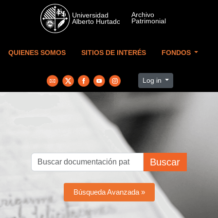
Skip to main content
QUIENES SOMOS
SITIOS DE INTERÉS
FONDOS
Log in
Buscar
Búsqueda Avanzada »