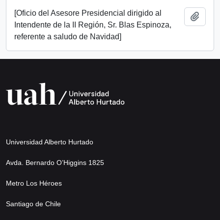
[Oficio del Asesore Presidencial dirigido al
Add t
Intendente de la II Región, Sr. Blas Espinoza,
referente a saludo de Navidad]
Universidad Alberto Hurtado
Avda. Bernardo O’Higgins 1825
Metro Los Héroes
Santiago de Chile