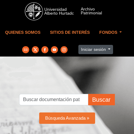
Skip to main content
QUIENES SOMOS
SITIOS DE INTERÉS
FONDOS
Iniciar sesión
Buscar
Búsqueda Avanzada »