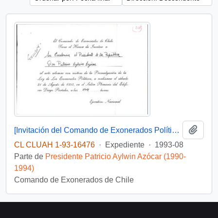
Añadi
[Invitación del Comando de Exonerados Políticos de Chile a acto solemne para asistir al Acto de Promulgación de la Ley de los Exonerados Políticos]
CL CLUAH 1-93-16476
·
Expediente
·
1993-08
Parte de
Presidente Patricio Aylwin Azócar (1990-
1994)
Comando de Exonerados de Chile