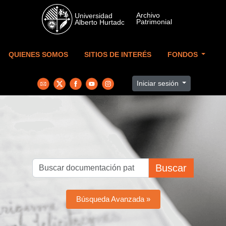
Skip to main content
QUIENES SOMOS
SITIOS DE INTERÉS
FONDOS
Iniciar sesión
Buscar
Búsqueda Avanzada »