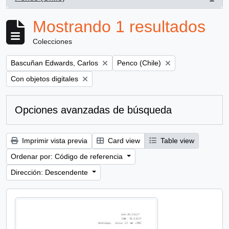
, 1 resultados
Mostrando 1 resultados
Colecciones
Remove filter:
Remove filter:
Bascuñan Edwards, Carlos
Penco (Chile)
Remove filter:
Con objetos digitales
Opciones avanzadas de búsqueda
Imprimir vista previa
Card view
Table view
Ordenar por: Código de referencia
Dirección: Descendente