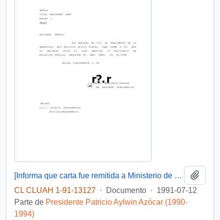
Añadi
[Informa que carta fue remitida a Ministerio de Educación Pública, mediante Of. GAB. PRES. (0) 91/2438]
CL CLUAH 1-91-13127
·
Documento
·
1991-07-12
Parte de
Presidente Patricio Aylwin Azócar (1990-
1994)