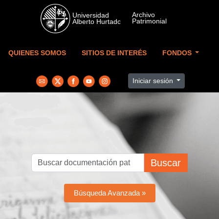
Skip to main content
QUIENES SOMOS
SITIOS DE INTERÉS
FONDOS
Iniciar sesión
Buscar
Búsqueda Avanzada »