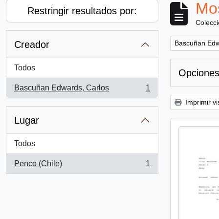
Mos
Restringir resultados por:
Colecc
Remove filter:
Creador
Bascuñan Edw
Todos
Opciones
Bascuñan Edwards, Carlos
1
, 1 resultados
Imprimir vi
Lugar
Todos
Penco (Chile)
1
, 1 resultados