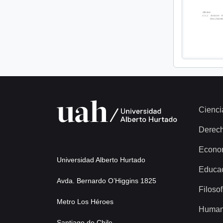
Cienci
Derec
Econo
Universidad Alberto Hurtado
Educa
Avda. Bernardo O’Higgins 1825
Filosof
Metro Los Héroes
Human
Santiago de Chile