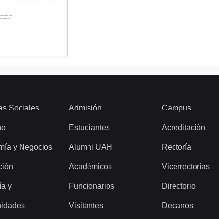
as Sociales
Admisión
Campus
ho
Estudiantes
Acreditación
mía y Negocios
Alumni UAH
Rectoría
ción
Académicos
Vicerrectorías
ía y
Funcionarios
Directorio
idades
Visitantes
Decanos