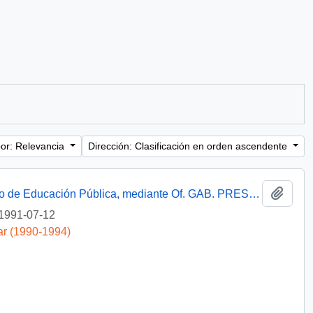
or: Relevancia
Dirección: Clasificación en orden ascendente
Añadi
[Informa que carta fue remitida a Ministerio de Educación Pública, mediante Of. GAB. PRES. (0) 91/2438]
1991-07-12
ar (1990-1994)