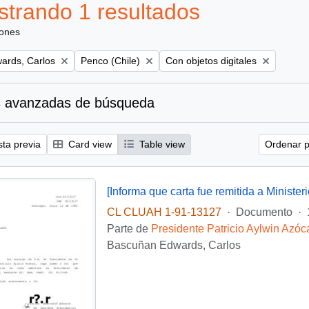
trando 1 resultados
iones
Remove filter:
Remove filter:
ards, Carlos
Penco (Chile)
Con objetos digitales
 avanzadas de búsqueda
sta previa
Card view
Table view
Ordenar p
CL CLUAH 1-91-13127
·
Documento
·
Parte de
Presidente Patricio Aylwin Azóc
Bascuñan Edwards, Carlos