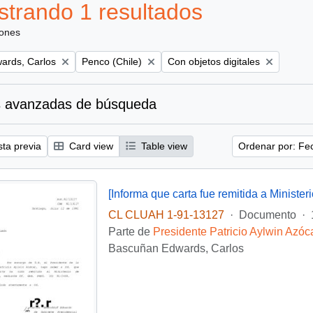
trando 1 resultados
iones
Remove filter:
Remove filter:
ards, Carlos
Penco (Chile)
Con objetos digitales
 avanzadas de búsqueda
sta previa
Card view
Table view
Ordenar por: Fe
CL CLUAH 1-91-13127
·
Documento
·
Parte de
Presidente Patricio Aylwin Azóc
Bascuñan Edwards, Carlos