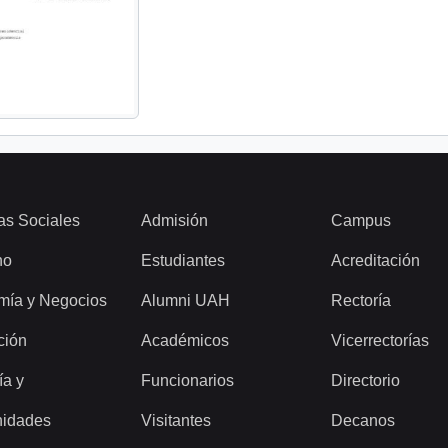
as Sociales
Admisión
Campus
ho
Estudiantes
Acreditación
mía y Negocios
Alumni UAH
Rectoría
ción
Académicos
Vicerrectorías
ía y
Funcionarios
Directorio
idades
Visitantes
Decanos