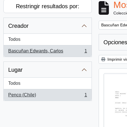
Mos
Restringir resultados por:
Colecc
Remove filter:
Creador
Bascuñan Edw
Todos
Opciones
Bascuñan Edwards, Carlos
1
, 1 resultados
Imprimir vi
Lugar
Todos
Penco (Chile)
1
, 1 resultados