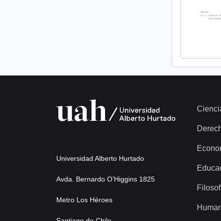
Cienci
Derec
Econo
Universidad Alberto Hurtado
Educa
Avda. Bernardo O’Higgins 1825
Filosof
Metro Los Héroes
Human
Santiago de Chile