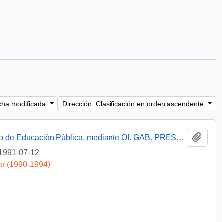
cha modificada
Dirección: Clasificación en orden ascendente
Añadi
[Informa que carta fue remitida a Ministerio de Educación Pública, mediante Of. GAB. PRES. (0) 91/2438]
1991-07-12
ar (1990-1994)