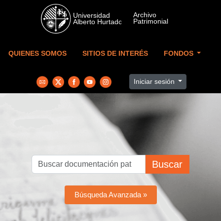
Skip to main content
QUIENES SOMOS
SITIOS DE INTERÉS
FONDOS
Iniciar sesión
Buscar
Búsqueda Avanzada »