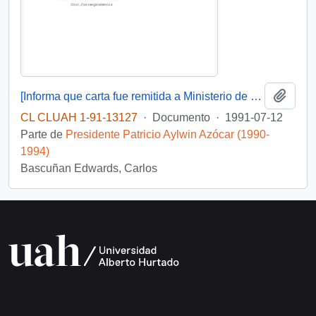
Añadi
[Informa que carta fue remitida a Ministerio de Educación Pública, mediante Of. GAB. PRES. (0) 91/2438]
CL CLUAH 1-91-13127
·
Documento
·
1991-07-12
Parte de
Presidente Patricio Aylwin Azócar (1990-
1994)
Bascuñan Edwards, Carlos