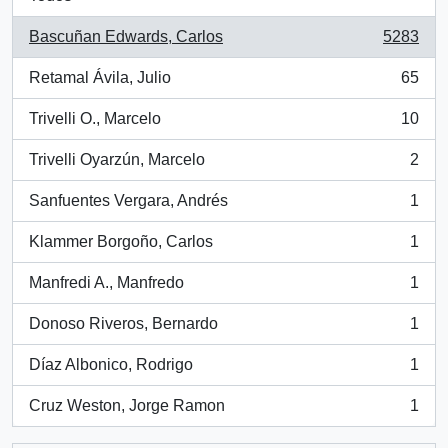
Bascuñan Edwards, Carlos
5283
, 5283 resultados
Retamal Ávila, Julio
65
, 65 resultados
Trivelli O., Marcelo
10
, 10 resultados
Trivelli Oyarzún, Marcelo
2
, 2 resultados
Sanfuentes Vergara, Andrés
1
, 1 resultados
Klammer Borgoño, Carlos
1
, 1 resultados
Manfredi A., Manfredo
1
, 1 resultados
Donoso Riveros, Bernardo
1
, 1 resultados
Díaz Albonico, Rodrigo
1
, 1 resultados
Cruz Weston, Jorge Ramon
1
, 1 resultados