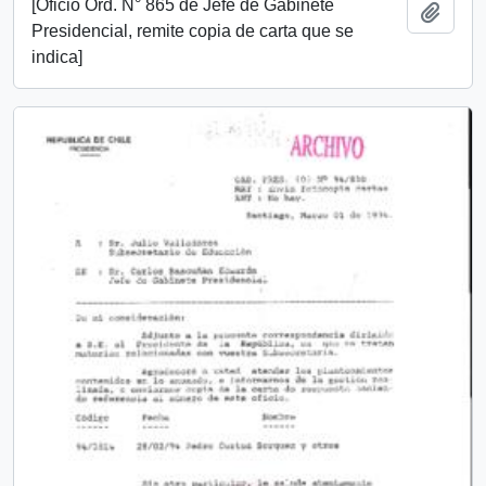
[Oficio Ord. N° 865 de Jefe de Gabinete
Añadi
Presidencial, remite copia de carta que se
indica]