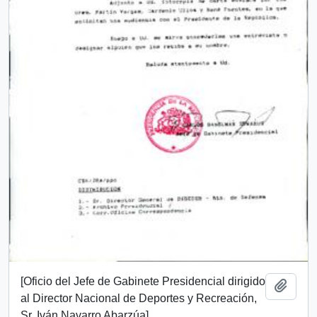
[Oficio del Jefe de Gabinete Presidencial dirigido
Añadi
al Director Nacional de Deportes y Recreación,
Sr. Iván Navarro Abarzúa]