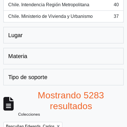
Chile. Intendencia Región Metropolitana
40
, 40 resultados
Chile. Ministerio de Vivienda y Urbanismo
37
, 37 resultados
Lugar
Materia
Tipo de soporte
Mostrando 5283
resultados
Colecciones
Remove filter:
Bascuñan Edwards, Carlos