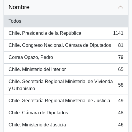
Nombre
Todos
Chile. Presidencia de la República
1141
, 1141 resultados
Chile. Congreso Nacional. Cámara de Diputados
81
, 81 resultados
Correa Opazo, Pedro
79
, 79 resultados
Chile. Ministerio del Interior
65
, 65 resultados
Chile. Secretaría Regional Ministerial de Vivienda
58
, 58 resultados
y Urbanismo
Chile. Secretaría Regional Ministerial de Justicia
49
, 49 resultados
Chile. Cámara de Diputados
48
, 48 resultados
Chile. Ministerio de Justicia
46
, 46 resultados