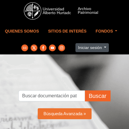
Skip to main content
QUIENES SOMOS
SITIOS DE INTERÉS
FONDOS
Iniciar sesión
Buscar
Búsqueda Avanzada »