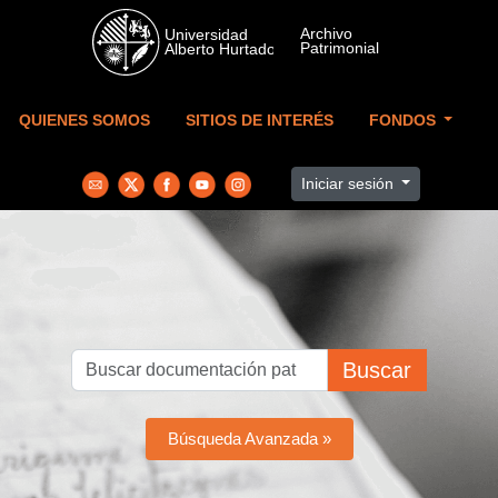
Skip to main content
QUIENES SOMOS
SITIOS DE INTERÉS
FONDOS
Iniciar sesión
Buscar
Búsqueda Avanzada »