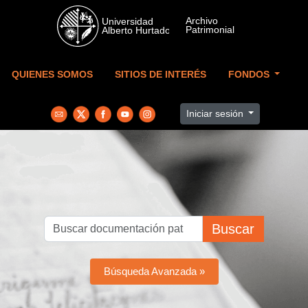
Skip to main content
QUIENES SOMOS
SITIOS DE INTERÉS
FONDOS
Iniciar sesión
Buscar
Búsqueda Avanzada »