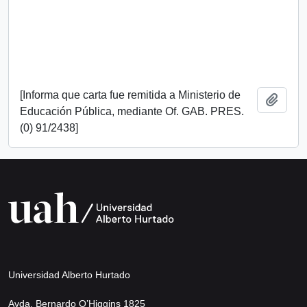
[Informa que carta fue remitida a Ministerio de
Añadi
Educación Pública, mediante Of. GAB. PRES.
(0) 91/2438]
Universidad Alberto Hurtado
Avda. Bernardo O’Higgins 1825