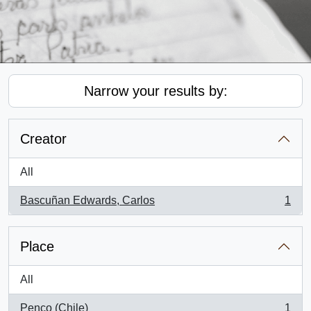
Narrow your results by:
Creator
All
Bascuñan Edwards, Carlos
1
, 1 results
Place
All
Penco (Chile)
1