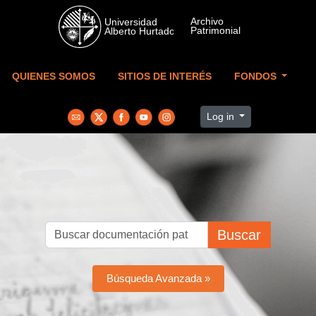
Skip to main content
QUIENES SOMOS
SITIOS DE INTERÉS
FONDOS
Log in
Buscar
Búsqueda Avanzada »