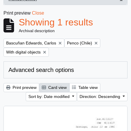
, 1 results
Print preview
Close
Showing 1 results
Archival description
Remove filter:
Remove filter:
Bascuñan Edwards, Carlos
Penco (Chile)
Remove filter:
With digital objects
Advanced search options
Print preview
Card view
Table view
Sort by: Date modified
Direction: Descending