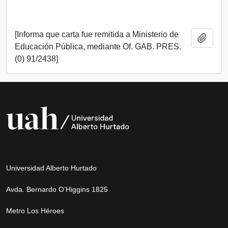
[Informa que carta fue remitida a Ministerio de
Add t
Educación Pública, mediante Of. GAB. PRES.
(0) 91/2438]
Universidad Alberto Hurtado
Avda. Bernardo O’Higgins 1825
Metro Los Héroes