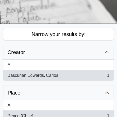
Narrow your results by:
Creator
All
Bascuñan Edwards, Carlos
1
, 1 results
Place
All
Penco (Chile)
1