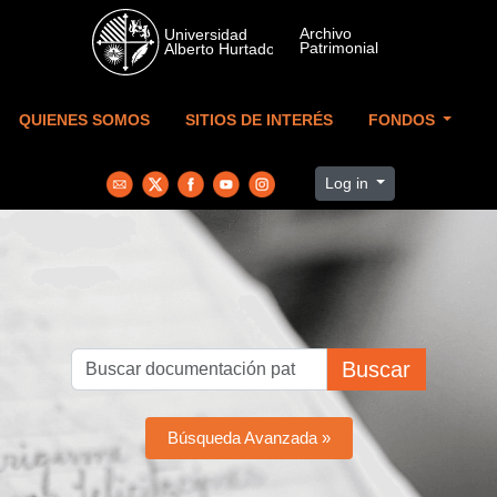
Skip to main content
QUIENES SOMOS
SITIOS DE INTERÉS
FONDOS
Log in
Buscar
Búsqueda Avanzada »