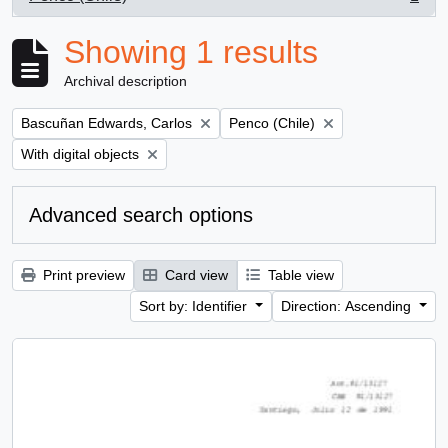
, 1 results
Showing 1 results
Archival description
Remove filter:
Remove filter:
Bascuñan Edwards, Carlos
Penco (Chile)
Remove filter:
With digital objects
Advanced search options
Print preview
Card view
Table view
Sort by: Identifier
Direction: Ascending