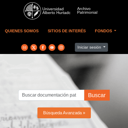
Skip to main content
QUIENES SOMOS
SITIOS DE INTERÉS
FONDOS
Iniciar sesión
Buscar
Búsqueda Avanzada »