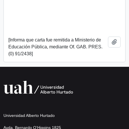
[Informa que carta fue remitida a Ministerio de
Añadi
Educación Pública, mediante Of. GAB. PRES.
(0) 91/2438]
Universidad Alberto Hurtado
Avda. Bernardo O’Higgins 1825