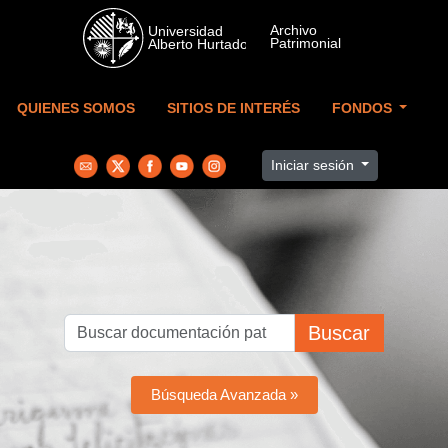
Skip to main content
QUIENES SOMOS
SITIOS DE INTERÉS
FONDOS
Iniciar sesión
Buscar
Búsqueda Avanzada »