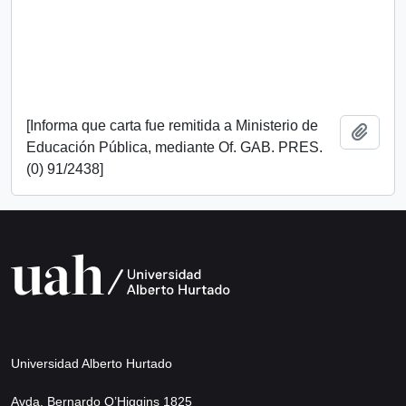
[Informa que carta fue remitida a Ministerio de
Añadi
Educación Pública, mediante Of. GAB. PRES.
(0) 91/2438]
Universidad Alberto Hurtado
Avda. Bernardo O’Higgins 1825