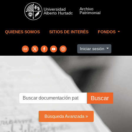
Skip to main content
QUIENES SOMOS
SITIOS DE INTERÉS
FONDOS
Iniciar sesión
Buscar
Búsqueda Avanzada »