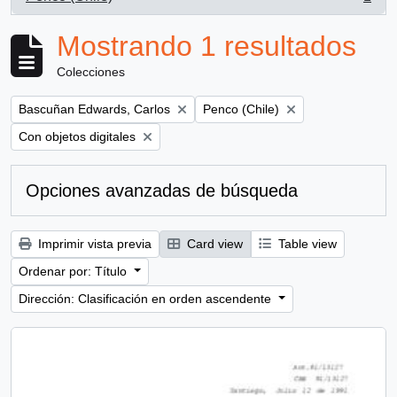
, 1 resultados
Mostrando 1 resultados
Colecciones
Remove filter:
Remove filter:
Bascuñan Edwards, Carlos
Penco (Chile)
Remove filter:
Con objetos digitales
Opciones avanzadas de búsqueda
Imprimir vista previa
Card view
Table view
Ordenar por: Título
Dirección: Clasificación en orden ascendente