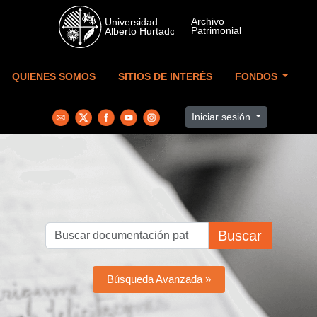
Skip to main content
QUIENES SOMOS
SITIOS DE INTERÉS
FONDOS
Iniciar sesión
Buscar
Búsqueda Avanzada »