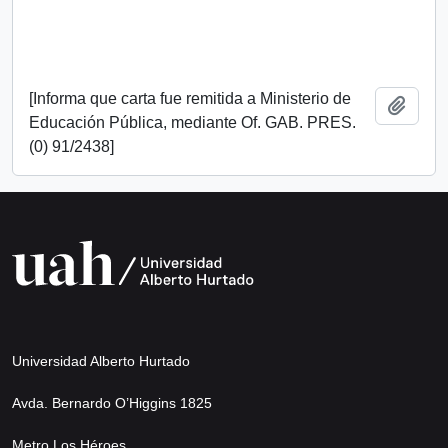
[Informa que carta fue remitida a Ministerio de
Añadi
Educación Pública, mediante Of. GAB. PRES.
(0) 91/2438]
Universidad Alberto Hurtado
Avda. Bernardo O’Higgins 1825
Metro Los Héroes